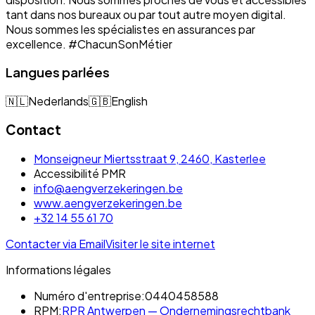
tant dans nos bureaux ou par tout autre moyen digital.
Nous sommes les spécialistes en assurances par
excellence. #ChacunSonMétier
Langues parlées
🇳🇱
Nederlands
🇬🇧
English
Contact
Monseigneur Miertsstraat 9, 2460, Kasterlee
Accessibilité PMR
info@aengverzekeringen.be
www.aengverzekeringen.be
+32 14 55 61 70
Contacter via Email
Visiter le site internet
Informations légales
Numéro d'entreprise:
0440458588
RPM:
RPR Antwerpen — Ondernemingsrechtbank