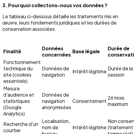
3. Pourquoi collectons-nous vos données ?
Le tableau ci-dessous détaille les traitements mis en
œuvre, leurs fondements juridiques et les durées de
conservation associées.
Données
Durée de
Finalité
Base légale
concernées
conservat
Fonctionnement
technique du
Données de
Durée de la
Intérêt légitime
site (cookies
navigation
session
essentiels)
Mesure
d'audience et
Données de
26 mois
statistiques
navigation
Consentement
maximum
(Google
anonymisées
Analytics)
Localisation,
Non conser
Recherche d'un
nom de
Intérêt légitime
(traitement
courtier
bureau
temps réel)