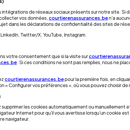
s)
ntégrations de réseaux sociaux présents sur notre site. Si de
 collecter vos données,
courtierenassurances.be
n'a aucune 
jet dans les déclarations de confidentialité des sites de ré
inkedIn, Twitter/X, YouTube, Instagram.
sans votre consentement que si la visite sur
courtierenassura
nces.be
. Si ces conditions ne sont pas remplies, nous ne pl
tez
courtierenassurances.be
pour la première fois, en cliqu
ton « Configurer vos préférences », où vous pouvez choisir de n
s
vez supprimer les cookies automatiquement ou manuellement e
teur Internet pour qu'il vous avertisse lorsqu'un cookie est 
tre navigateur.