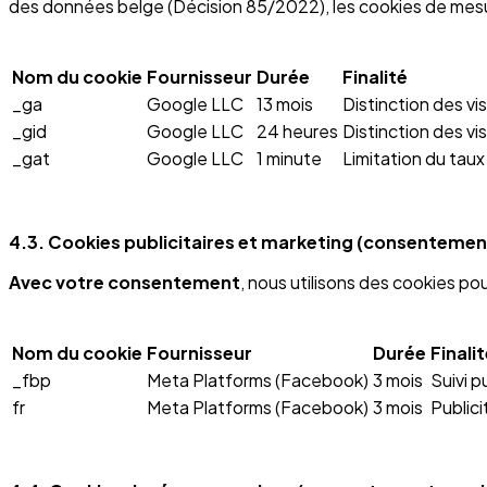
des données belge (Décision 85/2022), les cookies de mes
Nom du cookie
Fournisseur
Durée
Finalité
_ga
Google LLC
13 mois
Distinction des vi
_gid
Google LLC
24 heures
Distinction des vi
_gat
Google LLC
1 minute
Limitation du tau
4.3. Cookies publicitaires et marketing (consentemen
Avec votre consentement
, nous utilisons des cookies po
Nom du cookie
Fournisseur
Durée
Finali
_fbp
Meta Platforms (Facebook)
3 mois
Suivi 
fr
Meta Platforms (Facebook)
3 mois
Public