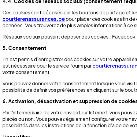
4.4. Cookies de réseaux sociaux (consentement requi
Ces cookies sont déposés par les boutons de partage et les i
courtierenassurances.be
pour placer ces cookies afin de
données. Vous trouverez de plus amples informations à ce su
Réseaux sociaux pouvant déposer des cookies : Facebook, L
5. Consentement
Il n'est permis d'enregistrer des cookies sur votre appareil 
est nécessaire pour le service fourni par
courtierenassura
votre consentement.
Vous pouvez donner votre consentement lorsque vous visi
possibilité de définir vos préférences en cliquant sur le bou
6. Activation, désactivation et suppression de cookie
Par l'intermédiaire de votre navigateur Internet, vous pou
placés ou non. Vous pouvez également configurer votre naviga
possibilités dans les instructions de la fonction d'aide de vo
Liens utiles :