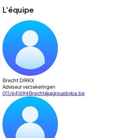
L'équipe
Brecht DIRKX
Adviseur verzekeringen
011/641694
Brecht@agroupbvba.be