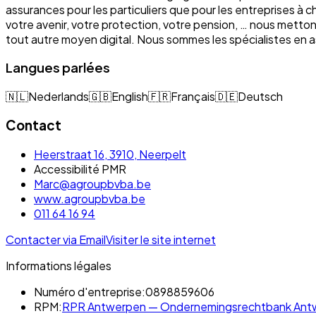
assurances pour les particuliers que pour les entreprises à 
votre avenir, votre protection, votre pension, … nous mett
tout autre moyen digital. Nous sommes les spécialistes e
Langues parlées
🇳🇱
Nederlands
🇬🇧
English
🇫🇷
Français
🇩🇪
Deutsch
Contact
Heerstraat 16, 3910, Neerpelt
Accessibilité PMR
Marc@agroupbvba.be
www.agroupbvba.be
011 64 16 94
Contacter via Email
Visiter le site internet
Informations légales
Numéro d'entreprise:
0898859606
RPM:
RPR Antwerpen — Ondernemingsrechtbank Antwe