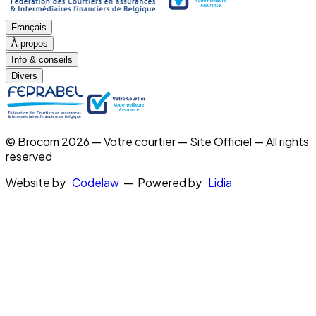
Français
À propos
Info & conseils
Divers
© Brocom 2026 — Votre courtier — Site Officiel — All rights
reserved
Website by
Codelaw
— Powered by
Lidia