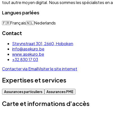
tout autre moyen digital. Nous sommes les spécialistes e
Langues parlées
🇫🇷
Français
🇳🇱
Nederlands
Contact
Steynstraat 301, 2660, Hoboken
info@asekuro.be
www.asekuro.be
+32 830 17 03
Contacter via Email
Visiter le site internet
Expertises et services
Assurances particuliers
Assurances PME
Carte et informations d'accès