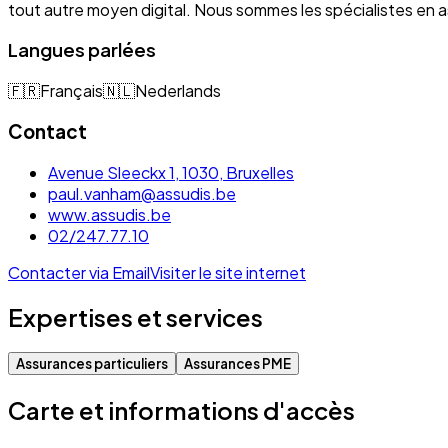
tout autre moyen digital. Nous sommes les spécialistes e
Langues parlées
🇫🇷
Français
🇳🇱
Nederlands
Contact
Avenue Sleeckx 1, 1030, Bruxelles
paul.vanham@assudis.be
www.assudis.be
02/247.77.10
Contacter via Email
Visiter le site internet
Expertises et services
Assurances particuliers
Assurances PME
Carte et informations d'accès