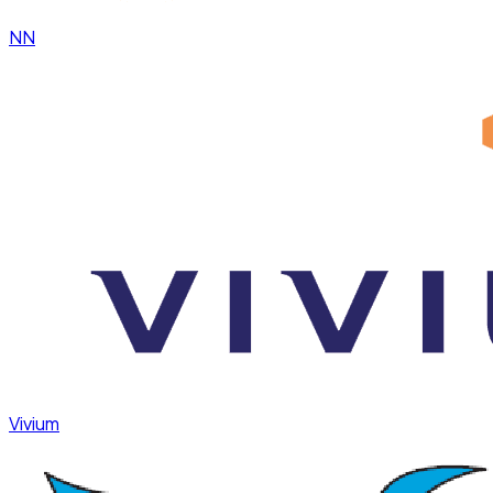
NN
Vivium