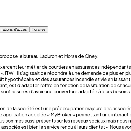
rmations d'accès
Horaires
e propose le bureau Laduron et Morsa de Ciney.
exercent leur métier de courtiers en assurances indépendants 
 « ITW : Il s'agissait de répondre à une demande de plus en plus
dit hypothécaire et des assurances incendie et vie en laissa
nt, est d'adapter l'offre en fonction de la situation de chacu
s sont assurés d'avoir une couverture adaptée à leurs besoins 
lution de la société est une préoccupation majeure des assoc
e application appelée « MyBroker » permettant une interactio
Nous sommes aussi présents sur les réseaux sociaux mais nous 
s associés est bien le service rendu à leurs clients : « Nous