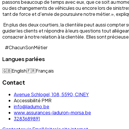
passons beaucoup de temps avec eux, que ce soit au moment 
ou des changements de véhicules ou encore lors de sinistres. I
tant de force et d'envie de poursuivre notre métier.», expli
En plus des deux courtiers, la clientèle peut aussi compter s
guider les clients et répondre à leurs questions tout allége
consacrer à notre relation à la clientèle. Elles sont préci
#ChacunSonMétier
Langues parlées
🇬🇧
English
🇫🇷
Français
Contact
Avenue Schlogel, 108, 5590, CINEY
Accessibilité PMR
info@ladumo.be
www.assurances-laduron-morsa.be
3283689891