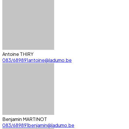
Antoine THIRY
083/689891
antoine@ladumo.be
Benjamin MARTINOT
083/689891
benjamin@ladumo.be