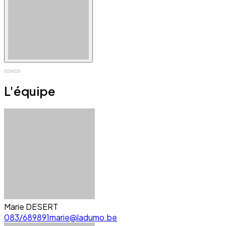
L'équipe
Marie DESERT
083/689891
marie@ladumo.be