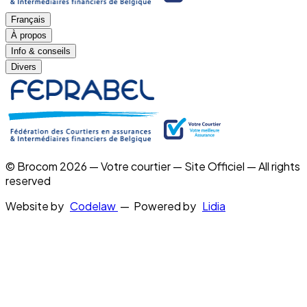
Français
À propos
Info & conseils
Divers
© Brocom 2026 — Votre courtier — Site Officiel — All rights
reserved
Website by
Codelaw
— Powered by
Lidia