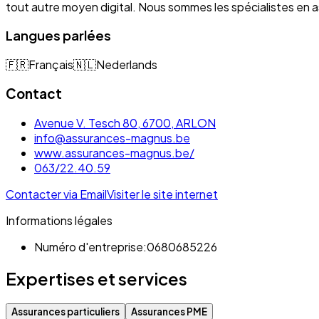
tout autre moyen digital. Nous sommes les spécialistes e
Langues parlées
🇫🇷
Français
🇳🇱
Nederlands
Contact
Avenue V. Tesch 80, 6700, ARLON
info@assurances-magnus.be
www.assurances-magnus.be/
063/22.40.59
Contacter via Email
Visiter le site internet
Informations légales
Numéro d'entreprise:
0680685226
Expertises et services
Assurances particuliers
Assurances PME