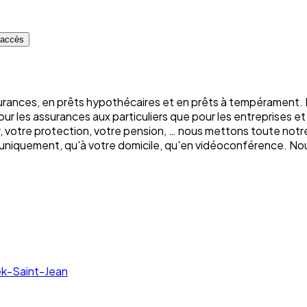
d'accès
rances, en prêts hypothécaires et en prêts à tempérament. E
 les assurances aux particuliers que pour les entreprises et 
nir, votre protection, votre pension, … nous mettons toute no
uniquement, qu'à votre domicile, qu'en vidéoconférence. Nou
ek-Saint-Jean