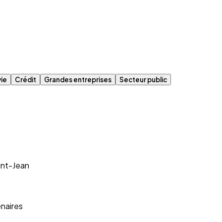
vie
Crédit
Grandes entreprises
Secteur public
int-Jean
naires