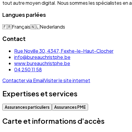
tout autre moyen digital. Nous sommes les spécialistes e
Langues parlées
🇫🇷
Français
🇳🇱
Nederlands
Contact
Rue Noville 30, 4347, Fexhe-le-Haut-Clocher
info@bureauchristphe.be
www.bureauchristphe.be
04 250 11 58
Contacter via Email
Visiter le site internet
Expertises et services
Assurances particuliers
Assurances PME
Carte et informations d'accès