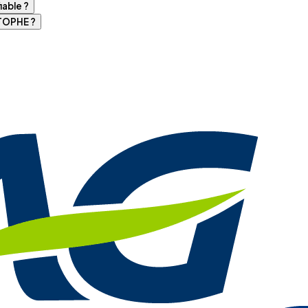
able ?
TOPHE ?