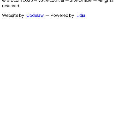
© Brocom 2026 — Votre courtier — Site Officiel — All rights
reserved
Website by
Codelaw
— Powered by
Lidia