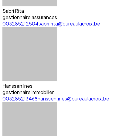
Sabri Rita
gestionnaire assurances
003285212504
sabri.rita@bureaulacroix.be
Hanssen Ines
gestionnaire immobilier
003285213468
hanssen.ines@bureaulacroix.be