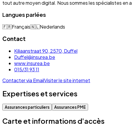
tout autre moyen digital. Nous sommes les spécialistes e
Langues parlées
🇫🇷
Français
🇳🇱
Nederlands
Contact
Kiliaanstraat 90, 2570, Duffel
Duffel@insurea.be
www.insurea.be
015/31 93 11
Contacter via Email
Visiter le site internet
Expertises et services
Assurances particuliers
Assurances PME
Carte et informations d'accès