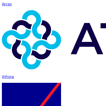
Arces
Athora