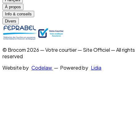
À propos
Info & conseils
Divers
© Brocom 2026 — Votre courtier — Site Officiel — All rights
reserved
Website by
Codelaw
— Powered by
Lidia