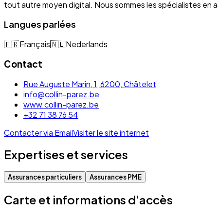
tout autre moyen digital. Nous sommes les spécialistes e
Langues parlées
🇫🇷
Français
🇳🇱
Nederlands
Contact
Rue Auguste Marin, 1, 6200, Châtelet
info@collin-parez.be
www.collin-parez.be
+32 71 38 76 54
Contacter via Email
Visiter le site internet
Expertises et services
Assurances particuliers
Assurances PME
Carte et informations d'accès