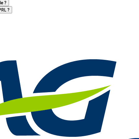
le ?
RL ?