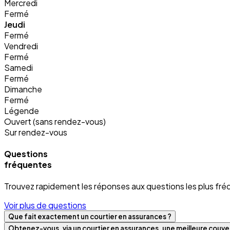
Mercredi
Fermé
Jeudi
Fermé
Vendredi
Fermé
Samedi
Fermé
Dimanche
Fermé
Légende
Ouvert (sans rendez-vous)
Sur rendez-vous
Questions
fréquentes
Trouvez rapidement les réponses aux questions les plus fré
Voir plus de questions
Que fait exactement un courtier en assurances ?
Obtenez-vous, via un courtier en assurances, une meilleure couver