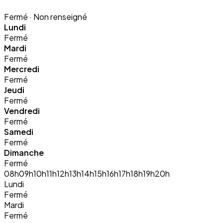
Fermé
· Non renseigné
Lundi
Fermé
Mardi
Fermé
Mercredi
Fermé
Jeudi
Fermé
Vendredi
Fermé
Samedi
Fermé
Dimanche
Fermé
08h
09h
10h
11h
12h
13h
14h
15h
16h
17h
18h
19h
20h
Lundi
Fermé
Mardi
Fermé