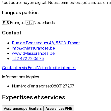
tout autre moyen digital. Nous sommes les spécialistes e
Langues parlées
🇫🇷
Français
🇳🇱
Nederlands
Contact
Rue de Bonsecours 48, 5500, Dinant
info@dvlassurances.be
www.dvlassurances.be
+32 472 72 06 75
Contacter via Email
Visiter le site internet
Informations légales
Numéro d'entreprise:
0803127237
Expertises et services
Assurances particuliers
Assurances PME