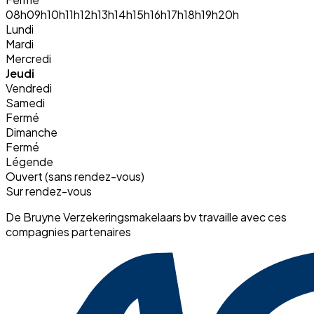
08h
09h
10h
11h
12h
13h
14h
15h
16h
17h
18h
19h
20h
Lundi
Mardi
Mercredi
Jeudi
Vendredi
Samedi
Fermé
Dimanche
Fermé
Légende
Ouvert (sans rendez-vous)
Sur rendez-vous
De Bruyne Verzekeringsmakelaars bv travaille avec ces
compagnies partenaires