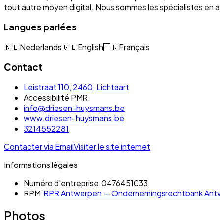
tout autre moyen digital. Nous sommes les spécialistes e
Langues parlées
🇳🇱
Nederlands
🇬🇧
English
🇫🇷
Français
Contact
Leistraat 110, 2460, Lichtaart
Accessibilité PMR
info@driesen-huysmans.be
www.driesen-huysmans.be
3214552281
Contacter via Email
Visiter le site internet
Informations légales
Numéro d'entreprise:
0476451033
RPM:
RPR Antwerpen — Ondernemingsrechtbank Antwe
Photos