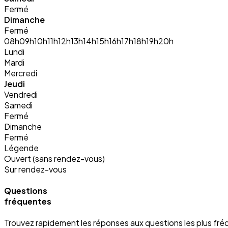
Fermé
Dimanche
Fermé
08h
09h
10h
11h
12h
13h
14h
15h
16h
17h
18h
19h
20h
Lundi
Mardi
Mercredi
Jeudi
Vendredi
Samedi
Fermé
Dimanche
Fermé
Légende
Ouvert (sans rendez-vous)
Sur rendez-vous
Questions
fréquentes
Trouvez rapidement les réponses aux questions les plus fré