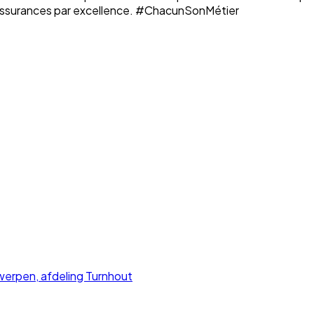
n assurances par excellence. #ChacunSonMétier
rpen, afdeling Turnhout