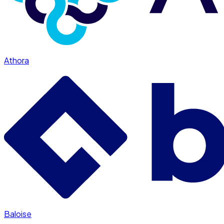
Athora
Baloise