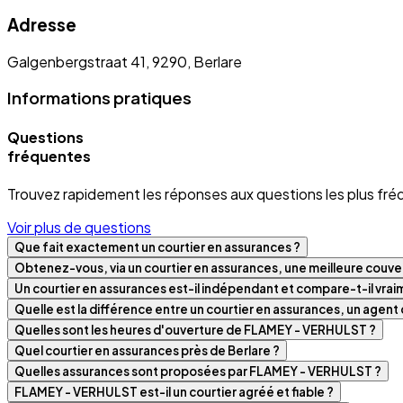
Adresse
Galgenbergstraat 41, 9290, Berlare
Informations pratiques
Questions
fréquentes
Trouvez rapidement les réponses aux questions les plus fré
Voir plus de questions
Que fait exactement un courtier en assurances ?
Obtenez-vous, via un courtier en assurances, une meilleure couver
Un courtier en assurances est-il indépendant et compare-t-il vra
Quelle est la différence entre un courtier en assurances, un agen
Quelles sont les heures d'ouverture de FLAMEY - VERHULST ?
Quel courtier en assurances près de Berlare ?
Quelles assurances sont proposées par FLAMEY - VERHULST ?
FLAMEY - VERHULST est-il un courtier agréé et fiable ?