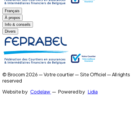
Français
À propos
Info & conseils
Divers
© Brocom 2026 — Votre courtier — Site Officiel — All rights
reserved
Website by
Codelaw
— Powered by
Lidia