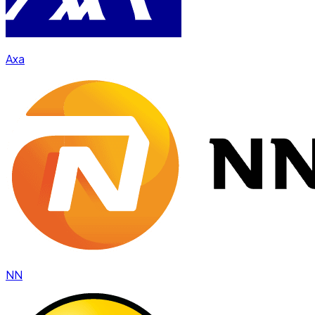
Axa
NN