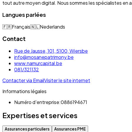
tout autre moyen digital. Nous sommes les spécialistes e
Langues parlées
🇫🇷
Français
🇳🇱
Nederlands
Contact
Rue de Jausse, 101, 5100, Wiersbe
info@mosanepatrimony.be
www.namurcapital.be
081/321132
Contacter via Email
Visiter le site internet
Informations légales
Numéro d'entreprise:
0886194671
Expertises et services
Assurances particuliers
Assurances PME