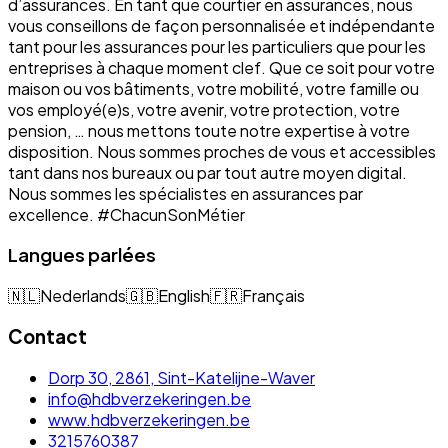
d’assurances. En tant que courtier en assurances, nous
vous conseillons de façon personnalisée et indépendante
tant pour les assurances pour les particuliers que pour les
entreprises à chaque moment clef. Que ce soit pour votre
maison ou vos bâtiments, votre mobilité, votre famille ou
vos employé(e)s, votre avenir, votre protection, votre
pension, … nous mettons toute notre expertise à votre
disposition. Nous sommes proches de vous et accessibles
tant dans nos bureaux ou par tout autre moyen digital.
Nous sommes les spécialistes en assurances par
excellence. #ChacunSonMétier
Langues parlées
🇳🇱
Nederlands
🇬🇧
English
🇫🇷
Français
Contact
Dorp 30, 2861, Sint-Katelijne-Waver
info@hdbverzekeringen.be
www.hdbverzekeringen.be
3215760387