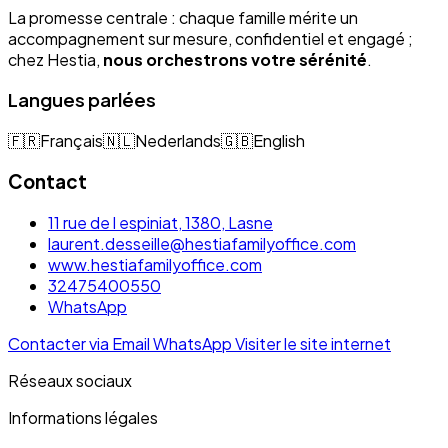
La promesse centrale : chaque famille mérite un
accompagnement sur mesure, confidentiel et engagé ;
chez Hestia,
nous orchestrons votre sérénité
.
Langues parlées
🇫🇷
Français
🇳🇱
Nederlands
🇬🇧
English
Contact
11 rue de l espiniat, 1380, Lasne
laurent.desseille@hestiafamilyoffice.com
www.hestiafamilyoffice.com
32475400550
WhatsApp
Contacter via Email
WhatsApp
Visiter le site internet
Réseaux sociaux
Informations légales