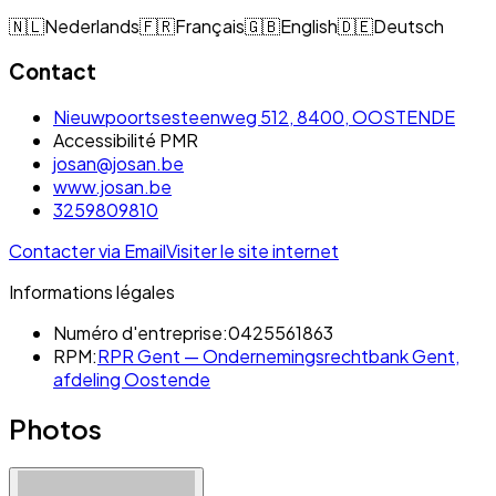
🇳🇱
Nederlands
🇫🇷
Français
🇬🇧
English
🇩🇪
Deutsch
Contact
Nieuwpoortsesteenweg 512, 8400, OOSTENDE
Accessibilité PMR
josan@josan.be
www.josan.be
3259809810
Contacter via Email
Visiter le site internet
Informations légales
Numéro d'entreprise:
0425561863
RPM:
RPR Gent — Ondernemingsrechtbank Gent,
afdeling Oostende
Photos