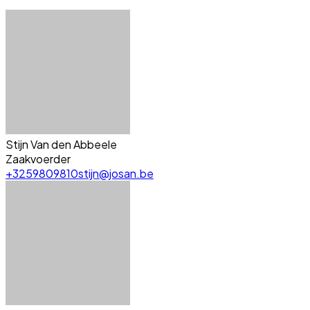
Stijn Van den Abbeele
Zaakvoerder
+3259809810
stijn@josan.be