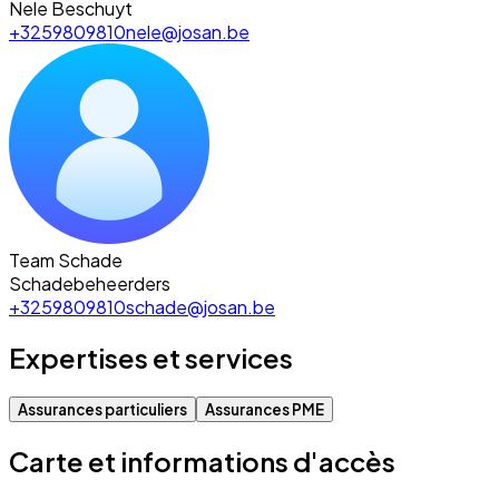
Nele Beschuyt
+3259809810
nele@josan.be
Team Schade
Schadebeheerders
+3259809810
schade@josan.be
Expertises et services
Assurances particuliers
Assurances PME
Carte et informations d'accès