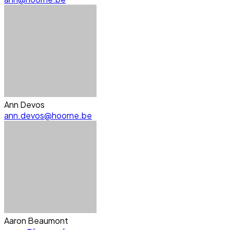
Ann Devos
ann.devos@hoorne.be
Aaron Beaumont