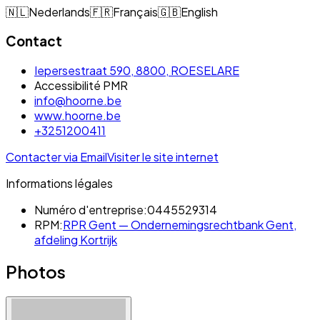
🇳🇱
Nederlands
🇫🇷
Français
🇬🇧
English
Contact
Iepersestraat 590, 8800, ROESELARE
Accessibilité PMR
info@hoorne.be
www.hoorne.be
+3251200411
Contacter via Email
Visiter le site internet
Informations légales
Numéro d'entreprise:
0445529314
RPM:
RPR Gent — Ondernemingsrechtbank Gent,
afdeling Kortrijk
Photos