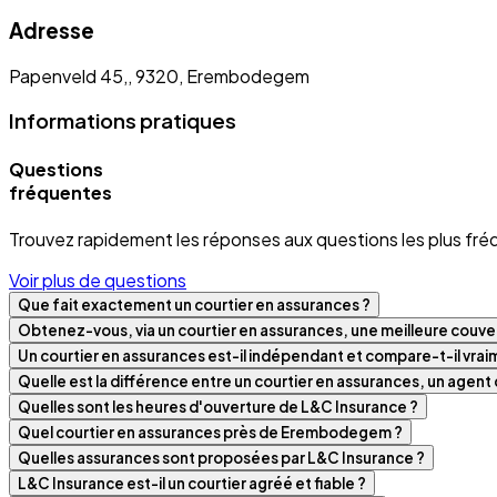
Adresse
Papenveld 45,, 9320, Erembodegem
Informations pratiques
Questions
fréquentes
Trouvez rapidement les réponses aux questions les plus fré
Voir plus de questions
Que fait exactement un courtier en assurances ?
Obtenez-vous, via un courtier en assurances, une meilleure couver
Un courtier en assurances est-il indépendant et compare-t-il vra
Quelle est la différence entre un courtier en assurances, un agen
Quelles sont les heures d'ouverture de L&C Insurance ?
Quel courtier en assurances près de Erembodegem ?
Quelles assurances sont proposées par L&C Insurance ?
L&C Insurance est-il un courtier agréé et fiable ?