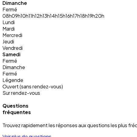
Dimanche
Fermé
08h
09h
10h
11h
12h
13h
14h
15h
16h
17h
18h
19h
20h
Lundi
Mardi
Mercredi
Jeudi
Vendredi
Samedi
Fermé
Dimanche
Fermé
Légende
Ouvert (sans rendez-vous)
Sur rendez-vous
Questions
fréquentes
Trouvez rapidement les réponses aux questions les plus fré
Voir plus de questions