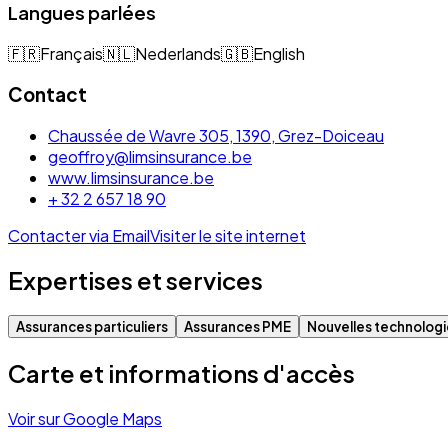
Langues parlées
🇫🇷
Français
🇳🇱
Nederlands
🇬🇧
English
Contact
Chaussée de Wavre 305, 1390, Grez-Doiceau
geoffroy@limsinsurance.be
www.limsinsurance.be
+ 32 2 657 18 90
Contacter via Email
Visiter le site internet
Expertises et services
Assurances particuliers
Assurances PME
Nouvelles technologi
Carte et informations d'accès
Voir sur Google Maps