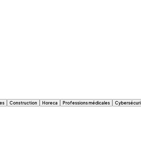
es
Construction
Horeca
Professions médicales
Cybersécuri