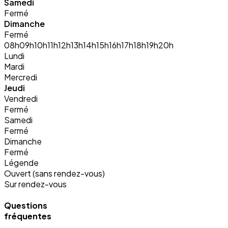
Samedi
Fermé
Dimanche
Fermé
08h
09h
10h
11h
12h
13h
14h
15h
16h
17h
18h
19h
20h
Lundi
Mardi
Mercredi
Jeudi
Vendredi
Fermé
Samedi
Fermé
Dimanche
Fermé
Légende
Ouvert (sans rendez-vous)
Sur rendez-vous
Questions
fréquentes