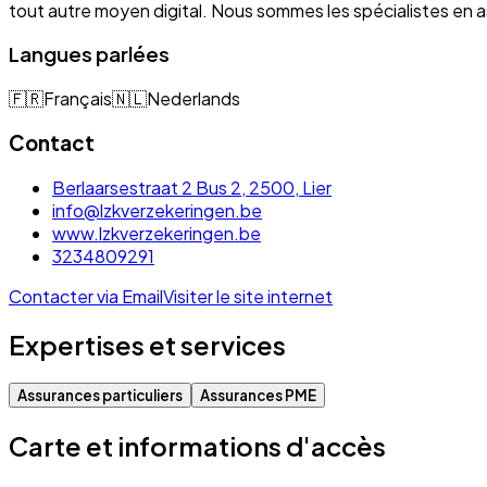
tout autre moyen digital. Nous sommes les spécialistes e
Langues parlées
🇫🇷
Français
🇳🇱
Nederlands
Contact
Berlaarsestraat 2 Bus 2, 2500, Lier
info@lzkverzekeringen.be
www.lzkverzekeringen.be
3234809291
Contacter via Email
Visiter le site internet
Expertises et services
Assurances particuliers
Assurances PME
Carte et informations d'accès