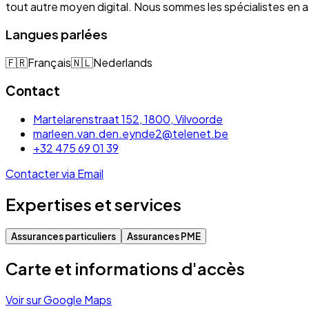
tout autre moyen digital. Nous sommes les spécialistes e
Langues parlées
🇫🇷
Français
🇳🇱
Nederlands
Contact
Martelarenstraat 152, 1800, Vilvoorde
marleen.van.den.eynde2@telenet.be
+32 475 69 01 39
Contacter via Email
Expertises et services
Assurances particuliers
Assurances PME
Carte et informations d'accès
Voir sur Google Maps