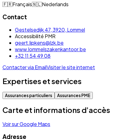
🇫🇷
Français
🇳🇱
Nederlands
Contact
Gestelsedijk 47, 3920, Lommel
Accessibilité PMR
geert.lipkens@lzk.be
www.lommelszakenkantoor.be
+32 11 54 49 08
Contacter via Email
Visiter le site internet
Expertises et services
Assurances particuliers
Assurances PME
Carte et informations d'accès
Voir sur Google Maps
Adresse