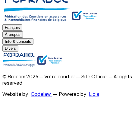
Français
À propos
Info & conseils
Divers
© Brocom 2026 — Votre courtier — Site Officiel — All rights
reserved
Website by
Codelaw
— Powered by
Lidia