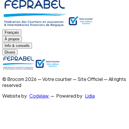
Français
À propos
Info & conseils
Divers
© Brocom 2026 — Votre courtier — Site Officiel — All rights
reserved
Website by
Codelaw
— Powered by
Lidia