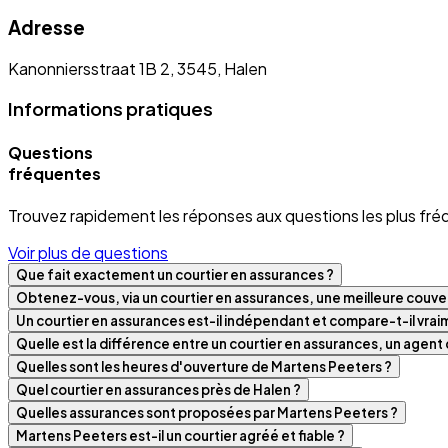
Adresse
Kanonniersstraat 1B 2, 3545, Halen
Informations pratiques
Questions
fréquentes
Trouvez rapidement les réponses aux questions les plus fré
Voir plus de questions
Que fait exactement un courtier en assurances ?
Obtenez-vous, via un courtier en assurances, une meilleure couver
Un courtier en assurances est-il indépendant et compare-t-il vra
Quelle est la différence entre un courtier en assurances, un agen
Quelles sont les heures d'ouverture de Martens Peeters ?
Quel courtier en assurances près de Halen ?
Quelles assurances sont proposées par Martens Peeters ?
Martens Peeters est-il un courtier agréé et fiable ?