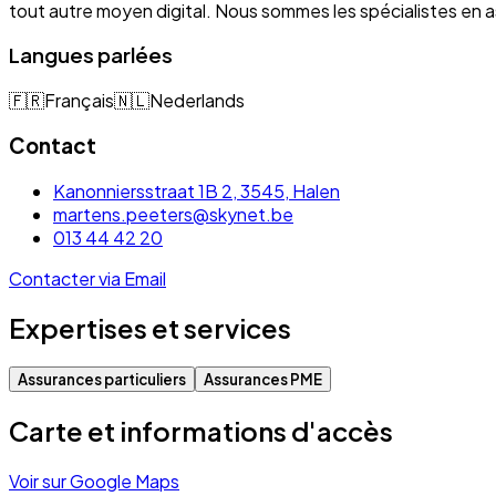
tout autre moyen digital. Nous sommes les spécialistes e
Langues parlées
🇫🇷
Français
🇳🇱
Nederlands
Contact
Kanonniersstraat 1B 2, 3545, Halen
martens.peeters@skynet.be
013 44 42 20
Contacter via Email
Expertises et services
Assurances particuliers
Assurances PME
Carte et informations d'accès
Voir sur Google Maps