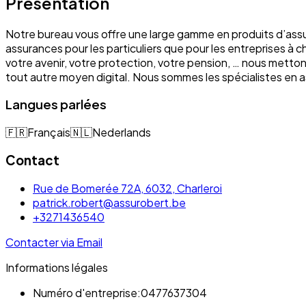
Présentation
Notre bureau vous offre une large gamme en produits d’assu
assurances pour les particuliers que pour les entreprises à 
votre avenir, votre protection, votre pension, … nous mett
tout autre moyen digital. Nous sommes les spécialistes e
Langues parlées
🇫🇷
Français
🇳🇱
Nederlands
Contact
Rue de Bomerée 72A, 6032, Charleroi
patrick.robert@assurobert.be
+3271436540
Contacter via Email
Informations légales
Numéro d'entreprise:
0477637304