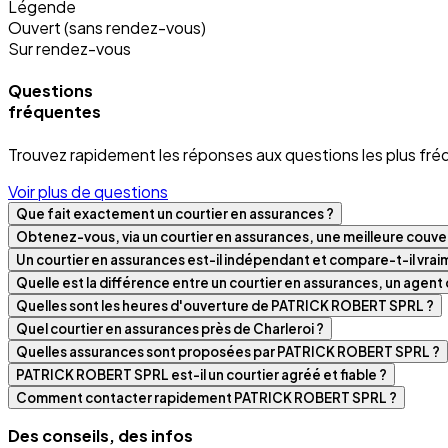
Légende
Ouvert (sans rendez-vous)
Sur rendez-vous
Questions
fréquentes
Trouvez rapidement les réponses aux questions les plus fré
Voir plus de questions
Que fait exactement un courtier en assurances ?
Obtenez-vous, via un courtier en assurances, une meilleure couver
Un courtier en assurances est-il indépendant et compare-t-il vra
Quelle est la différence entre un courtier en assurances, un agen
Quelles sont les heures d'ouverture de PATRICK ROBERT SPRL ?
Quel courtier en assurances près de Charleroi ?
Quelles assurances sont proposées par PATRICK ROBERT SPRL ?
PATRICK ROBERT SPRL est-il un courtier agréé et fiable ?
Comment contacter rapidement PATRICK ROBERT SPRL ?
Des conseils, des infos