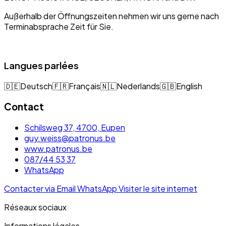
Außerhalb der Öffnungszeiten nehmen wir uns gerne nach
Terminabsprache Zeit für Sie.
Langues parlées
🇩🇪
Deutsch
🇫🇷
Français
🇳🇱
Nederlands
🇬🇧
English
Contact
Schilsweg 37, 4700, Eupen
guy.weiss@patronus.be
www.patronus.be
087/44 53 37
WhatsApp
Contacter via Email
WhatsApp
Visiter le site internet
Réseaux sociaux
Informations légales