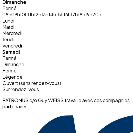
Dimanche
Fermé
08h
09h
10h
11h
12h
13h
14h
15h
16h
17h
18h
19h
20h
Lundi
Mardi
Mercredi
Jeudi
Vendredi
Samedi
Fermé
Dimanche
Fermé
Légende
Ouvert (sans rendez-vous)
Sur rendez-vous
PATRONUS c/o Guy WEISS travaille avec ces compagnies
partenaires