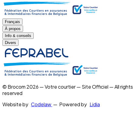
Français
À propos
Info & conseils
Divers
© Brocom 2026 — Votre courtier — Site Officiel — All rights
reserved
Website by
Codelaw
— Powered by
Lidia