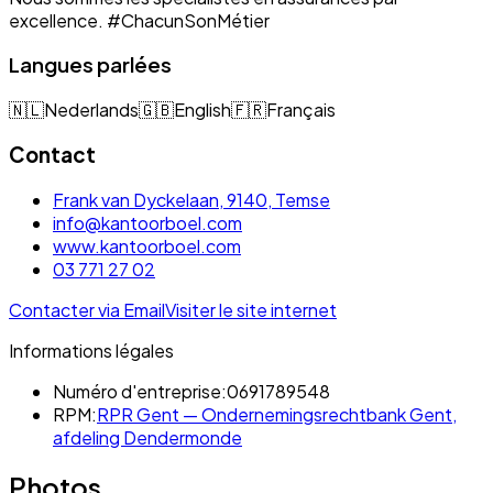
excellence. #ChacunSonMétier
Langues parlées
🇳🇱
Nederlands
🇬🇧
English
🇫🇷
Français
Contact
Frank van Dyckelaan, 9140, Temse
info@kantoorboel.com
www.kantoorboel.com
03 771 27 02
Contacter via Email
Visiter le site internet
Informations légales
Numéro d'entreprise:
0691789548
RPM:
RPR Gent — Ondernemingsrechtbank Gent,
afdeling Dendermonde
Photos