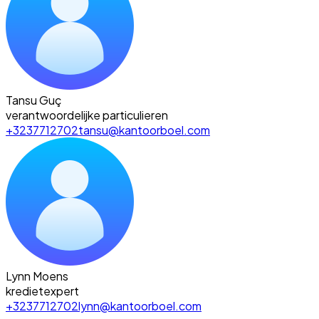
Tansu Guç
verantwoordelijke particulieren
+3237712702
tansu@kantoorboel.com
Lynn Moens
kredietexpert
+3237712702
lynn@kantoorboel.com