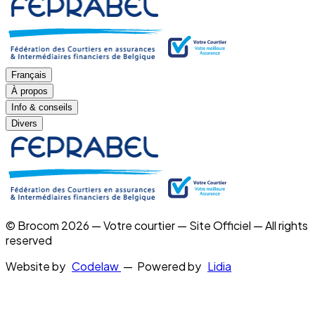
Français
À propos
Info & conseils
Divers
© Brocom 2026 — Votre courtier — Site Officiel — All rights
reserved
Website by
Codelaw
— Powered by
Lidia