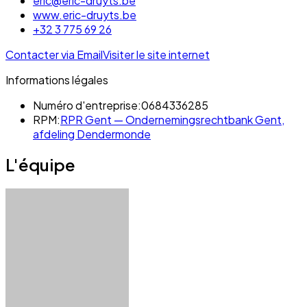
eric@eric-druyts.be
www.eric-druyts.be
+32 3 775 69 26
Contacter via Email
Visiter le site internet
Informations légales
Numéro d'entreprise:
0684336285
RPM:
RPR Gent — Ondernemingsrechtbank Gent,
afdeling Dendermonde
L'équipe