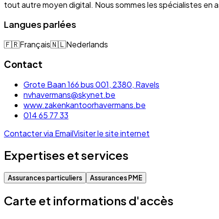
tout autre moyen digital. Nous sommes les spécialistes e
Langues parlées
🇫🇷
Français
🇳🇱
Nederlands
Contact
Grote Baan 166 bus 001, 2380, Ravels
nvhavermans@skynet.be
www.zakenkantoorhavermans.be
014 65 77 33
Contacter via Email
Visiter le site internet
Expertises et services
Assurances particuliers
Assurances PME
Carte et informations d'accès