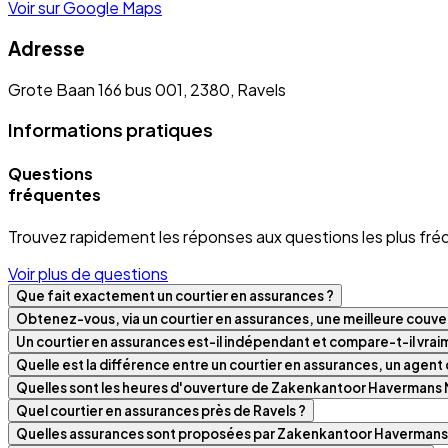
Voir sur Google Maps
Adresse
Grote Baan 166 bus 001, 2380, Ravels
Informations pratiques
Questions
fréquentes
Trouvez rapidement les réponses aux questions les plus fré
Voir plus de questions
Que fait exactement un courtier en assurances ?
Obtenez-vous, via un courtier en assurances, une meilleure couver
Un courtier en assurances est-il indépendant et compare-t-il vra
Quelle est la différence entre un courtier en assurances, un agen
Quelles sont les heures d'ouverture de Zakenkantoor Havermans 
Quel courtier en assurances près de Ravels ?
Quelles assurances sont proposées par Zakenkantoor Havermans