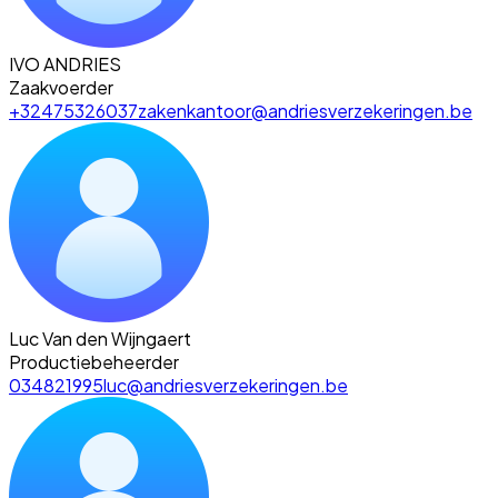
IVO ANDRIES
Zaakvoerder
+32475326037
zakenkantoor@andriesverzekeringen.be
Luc Van den Wijngaert
Productiebeheerder
034821995
luc@andriesverzekeringen.be