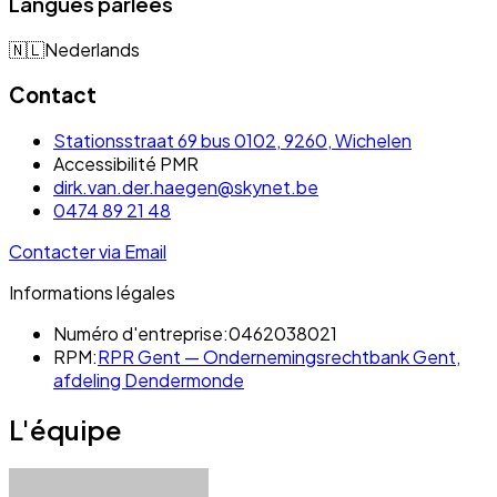
Langues parlées
🇳🇱
Nederlands
Contact
Stationsstraat 69 bus 0102, 9260, Wichelen
Accessibilité PMR
dirk.van.der.haegen@skynet.be
0474 89 21 48
Contacter via Email
Informations légales
Numéro d'entreprise:
0462038021
RPM:
RPR Gent — Ondernemingsrechtbank Gent,
afdeling Dendermonde
L'équipe