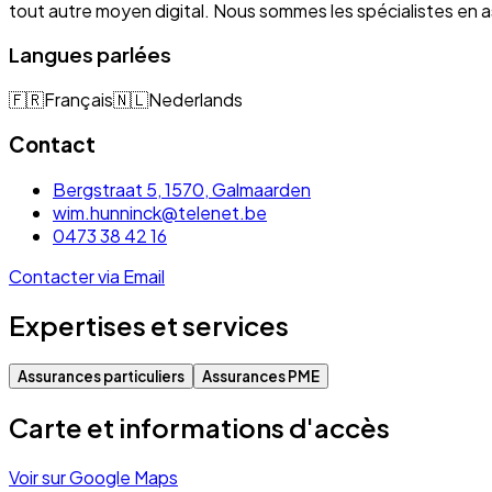
tout autre moyen digital. Nous sommes les spécialistes e
Langues parlées
🇫🇷
Français
🇳🇱
Nederlands
Contact
Bergstraat 5, 1570, Galmaarden
wim.hunninck@telenet.be
0473 38 42 16
Contacter via Email
Expertises et services
Assurances particuliers
Assurances PME
Carte et informations d'accès
Voir sur Google Maps