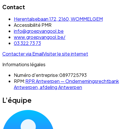
Contact
Herentalsebaan 172, 2160, WOMMELGEM
Accessibilité PMR
info@groepvangool.be
www.groepvangool.be/
03 322 73 73
Contacter via Email
Visiter le site internet
Informations légales
Numéro d'entreprise:
0897725793
RPM:
RPR Antwerpen — Ondernemingsrechtbank
Antwerpen, afdeling Antwerpen
L'équipe