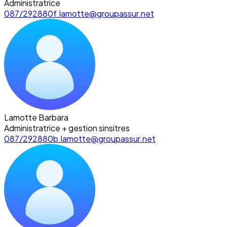
Administratrice
087/292880
f.lamotte@groupassur.net
Lamotte Barbara
Administratrice + gestion sinsitres
087/292880
b.lamotte@groupassur.net