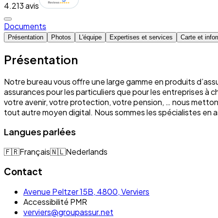
4.2
13 avis
Documents
Présentation
Photos
L'équipe
Expertises et services
Carte et info
Présentation
Notre bureau vous offre une large gamme en produits d’assu
assurances pour les particuliers que pour les entreprises à 
votre avenir, votre protection, votre pension, … nous mett
tout autre moyen digital. Nous sommes les spécialistes e
Langues parlées
🇫🇷
Français
🇳🇱
Nederlands
Contact
Avenue Peltzer 15B, 4800, Verviers
Accessibilité PMR
verviers@groupassur.net