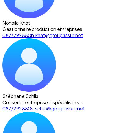
Nohaila Khat
Gestionnaire production entreprises
087/292880
n.khat@groupassur.net
Stéphane Schils
Conseiller entreprise + spécialiste vie
087/292880
s.schils@groupassur.net